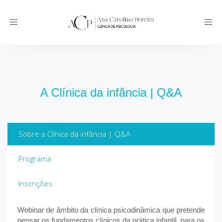
Toggle
navigation
A Clínica da infância | Q&A
Sobre a Clínica da infância | Q&A
Programa
Inscrições
Webinar de âmbito da clínica psicodinâmica que pretende
pensar os fundamentos clínicos da prática infantil, para os