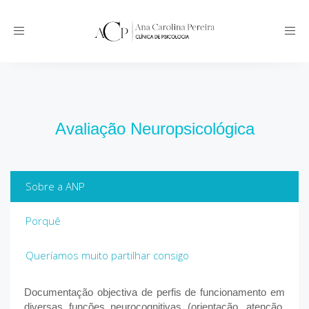
Toggle
navigation
Avaliação Neuropsicológica
Sobre a ANP
Porquê
Queríamos muito partilhar consigo
Documentação objectiva de perfis de funcionamento em
diversas funções neurocognitivas (orientação, atenção,