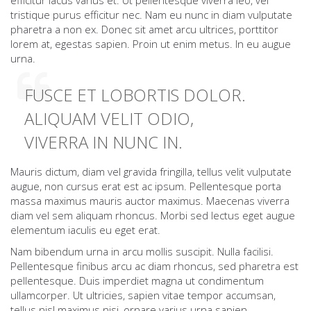
efficitur lacus varius et. Ut pellentesque viverra leo, vel
tristique purus efficitur nec. Nam eu nunc in diam vulputate
pharetra a non ex. Donec sit amet arcu ultrices, porttitor
lorem at, egestas sapien. Proin ut enim metus. In eu augue
urna.
FUSCE ET LOBORTIS DOLOR.
ALIQUAM VELIT ODIO,
VIVERRA IN NUNC IN.
Mauris dictum, diam vel gravida fringilla, tellus velit vulputate
augue, non cursus erat est ac ipsum. Pellentesque porta
massa maximus mauris auctor maximus. Maecenas viverra
diam vel sem aliquam rhoncus. Morbi sed lectus eget augue
elementum iaculis eu eget erat.
Nam bibendum urna in arcu mollis suscipit. Nulla facilisi.
Pellentesque finibus arcu ac diam rhoncus, sed pharetra est
pellentesque. Duis imperdiet magna ut condimentum
ullamcorper. Ut ultricies, sapien vitae tempor accumsan,
tellus nisl maximus nisi, ornare varius urna sapien