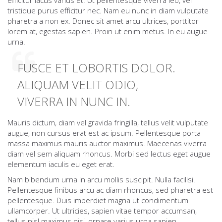
efficitur lacus varius et. Ut pellentesque viverra leo, vel
tristique purus efficitur nec. Nam eu nunc in diam vulputate
pharetra a non ex. Donec sit amet arcu ultrices, porttitor
lorem at, egestas sapien. Proin ut enim metus. In eu augue
urna.
FUSCE ET LOBORTIS DOLOR.
ALIQUAM VELIT ODIO,
VIVERRA IN NUNC IN.
Mauris dictum, diam vel gravida fringilla, tellus velit vulputate
augue, non cursus erat est ac ipsum. Pellentesque porta
massa maximus mauris auctor maximus. Maecenas viverra
diam vel sem aliquam rhoncus. Morbi sed lectus eget augue
elementum iaculis eu eget erat.
Nam bibendum urna in arcu mollis suscipit. Nulla facilisi.
Pellentesque finibus arcu ac diam rhoncus, sed pharetra est
pellentesque. Duis imperdiet magna ut condimentum
ullamcorper. Ut ultricies, sapien vitae tempor accumsan,
tellus nisl maximus nisi, ornare varius urna sapien